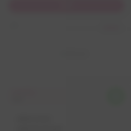
अभी खेलें
4
बड़े इनाम
स्वागत बोनस
9.7
100%
अतिरिक्त जमा बोनस
आकर्षक बोनस और पुरस्कार