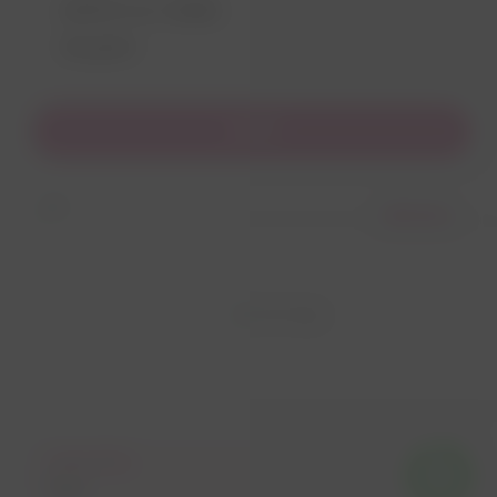
हानियों पर 50% कैशबैक
तेज़ भुगतान
अभी खेलें
6
शीर्ष बोनस
स्वागत बोनस
9.5
500%