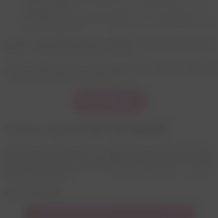
कठिन: 20 कदम, हारने की संभावना 1:5.25, मल्टीप्लायर x1.22 से
x52,067.39 तक
बेहद कठिन: 15 चरण, हारने की संभावना 1:10.25, मल्टीप्लायर x1.63
से x3,203,384.8 तक
हर सेटिंग आपको जोखिम नियंत्रित करने देती है। आप तय करते हैं कितनी दूर
जाना है — हम केवल परिणाम की गणना करते हैं।
हर स्तर में जोखिम और इनाम का अपना संतुलन होता है, इसलिए वही चुनौती चुनें
जो आपके खेल के तरीके से मेल खाती हो।
अभी प्रयास करें
Chicken Road में जीतने की संभावनाएँ
हमारे मिनी-गेम का परिणाम गणना पर आधारित है, भाग्य पर नहीं। हर राउंड से
पहले आप अपनी संभावनाएँ स्पष्ट रूप से देख सकते हैं, और हर गुणक की अपनी
वास्तविक संभावना होती है। इसमें कोई छिपा हुआ मैकेनिज्म नहीं है — हमने हर
चीज़ को पारदर्शी बनाया है।
भुगतान की संभावनाएँ
गुणक
जीतने की संभावना