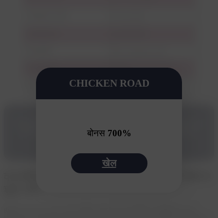
अधिकतम जीत
₹8,30,000
वोलैटिलिटी
समायोजनीय
प्लेटफ़ॉर्म
वेब, Android, iOS
रिलीज़ वर्ष
2024
CHICKEN ROAD
RTP
98%
यह क्रैश गेम गति और दबाव के लिए डिज़ाइन किया गया है। हर राउंड
लगभग 15 सेकंड का होता है — एक कदम ही तय करता है कि आप
बोनस
700%
जीतेंगे या हारेंगे।
खेल
वास्तविक पैसे के लिए Chicken Road कैसे खेलना
शुरू करें?
हमारा Chicken Road गेम आर्केड एक्शन को रणनीतिक जोखिमों के साथ