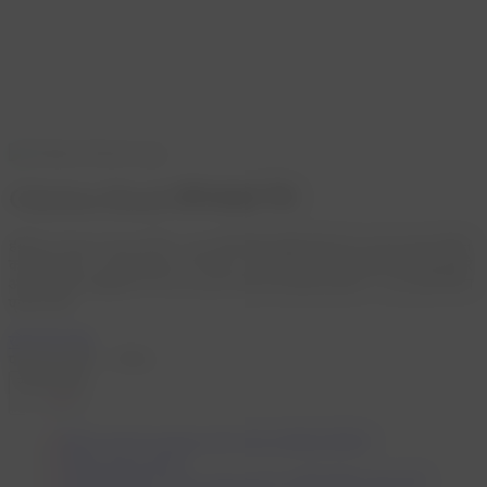
Chicken Road ऑनलाइन गेम
हमारा Chicken Road गेम (+18) ऑनलाइन खेलें और ₹8,30,000 तक जीतने
का मौका पाएं। 98% के RTP के साथ, आज ही दांव लगाना शुरू करें और हमारे
आधिकारिक साझेदारों से ₹4,50,000 तक का वेलकम बोनस + 250 फ्री स्पिन
प्राप्त करें!
खेलें
डेमो खेलें
पढ़ने का समय - 5 मिनट
सामग्री सूची
चिकन रोड गेम उपलब्ध कराने वाले भरोसेमंद कैसिनो
चिकन रोड के बारे में
वास्तविक पैसे के लिए Chicken Road कैसे खेलना शुरू करें?