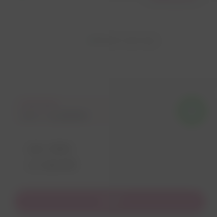
स्वागत बोनस
9.9
150 % + 250 फ्री स्पिन्स
4000+ स्लॉट्स
24/7 लाइव सपोर्ट
अभी खेलें